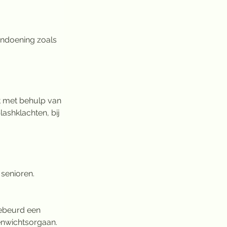
andoening zoals 
t met behulp van 
shklachten, bij 
 senioren.
gebeurd een 
venwichtsorgaan.