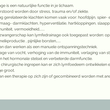
e is een natuurlijke functie in je lichaam.
erstoord worden door stress, trauma en/of ziekte.
ng gerelateerde klachten komen vaak voor: hoofdpijn, spier- 
 maag- darmklachten, hyperventilatie, hartkloppingen, slaap
iteit, vermoeidheid,......
e zwangerschap kan lymfedrainage ook toegepast worden: o
elkproductie , pijnlijke borsten,.....
an dan werken als een manuele ontspanningstechniek.
age van vocht, verhoging van de immuniteit, verlaging van st
an het hormonale stelsel en verbeterde darmfunctie.
chirurgische ingrepen kan er zich lymfoedeem ontwikkelen en
e groot.
n een therapie op zich zijn of gecombineerd worden met and