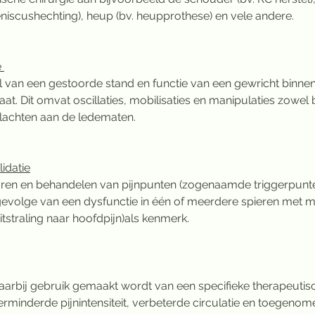
niscushechting), heup (bv. heupprothese) en vele andere.
 
l van een gestoorde stand en functie van een gewricht binnen
. Dit omvat oscillaties, mobilisaties en manipulaties zowel b
klachten aan de ledematen. 
idatie
en en behandelen van pijnpunten (zogenaamde triggerpunten
gevolge van een dysfunctie in één of meerdere spieren met m
 uitstraling naar hoofdpijn)als kenmerk.
waarbij gebruik gemaakt wordt van een specifieke therapeutisc
rminderde pijnintensiteit, verbeterde circulatie en toegenome