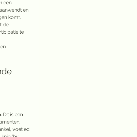
n een 
 aanwendt en 
gen komt. 
t de 
icipatie te 
en.
nde 
Dit is een 
gamenten, 
nkel, voet ed. 
knie (bv. 