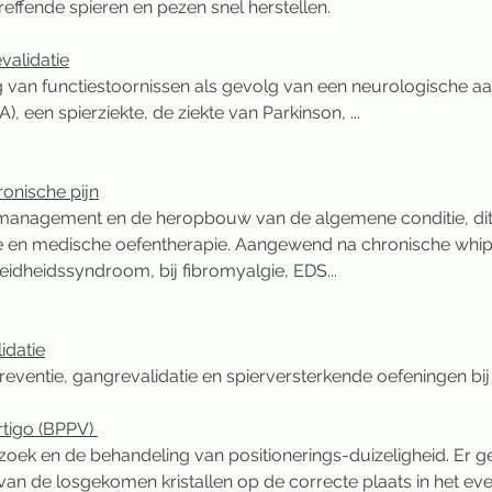
effende spieren en pezen snel herstellen.
validatie
g van functiestoornissen als gevolg van een neurologische a
), een spierziekte, de ziekte van Parkinson, ...
ronische pijn
jnmanagement en de heropbouw van de algemene conditie, di
 en medische oefentherapie. Aangewend na chronische whipla
idheidssyndroom, bij fibromyalgie, EDS...
idatie
preventie, gangrevalidatie en spierversterkende oefeningen bij
rtigo (BPPV) 
rzoek en de behandeling van positionerings-duizeligheid. Er 
 van de losgekomen kristallen op de correcte plaats in het e