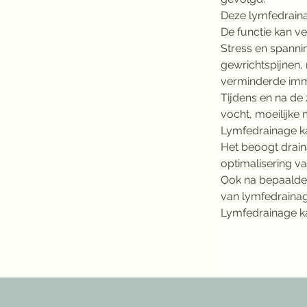
Deze lymfedrainag
De functie kan v
Stress en spanni
gewrichtspijnen,
verminderde immun
Tijdens en na d
vocht, moeilijke m
Lymfedrainage k
Het beoogt drain
optimalisering v
Ook na bepaalde 
van lymfedrainag
Lymfedrainage ka