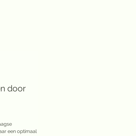
en door 
aagse 
aar een optimaal 