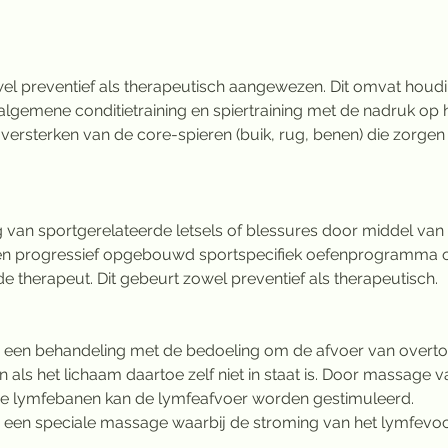
el preventief als therapeutisch aangewezen. Dit omvat houdin
lgemene conditietraining en spiertraining met de nadruk op h
 versterken van de core-spieren (buik, rug, benen) die zorge
g van sportgerelateerde letsels of blessures door middel va
een progressief opgebouwd sportspecifiek oefenprogramma o
e therapeut. Dit gebeurt zowel preventief als therapeutisch.
 een behandeling met de bedoeling om de afvoer van overtol
n als het lichaam daartoe zelf niet in staat is. Door massage v
de lymfebanen kan de lymfeafvoer worden gestimuleerd.
 een speciale massage waarbij de stroming van het lymfevoc