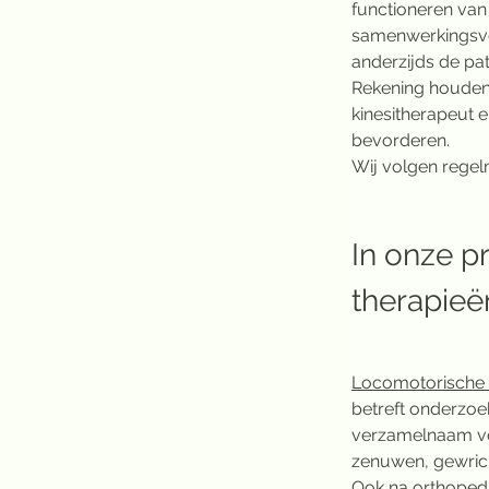
functioneren van 
samenwerkingsver
anderzijds de pat
Rekening houdend 
kinesitherapeut e
bevorderen.
Wij volgen regel
In onze p
therapieë
Locomotorische r
betreft onderzoe
verzamelnaam voo
zenuwen, gewricht
Ook na orthopedis