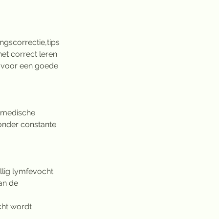
gscorrectie,tips 
et correct leren 
n voor een goede 
n medische 
nder constante 
lig lymfevocht 
an de 
ht wordt 