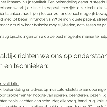
het lichaam in zijn totaliteit. Een behandeling gebeurt steeds i
band waarbij de kinesitherapeut enerzijds deze technieken
iënt aanleert hoe hij/zij tot een zo functioneel mogelijk bewe
met  (of beter “in functie van”?) de individuele patiënt, streef
rnaar om zijn/haar fysische mogelijkheden, activiteiten en part
matig bijscholingen om u op de best mogelijke manier te help
raktijk richten we ons op onderstaa
n en technieken:​
evalidatie 
k, behandeling en advies bij musculo-skeletale aandoeningen. 
r problemen ter hoogte van spieren, beenderen, pezen, li
en,zoals klachten aan schouder, elleboog, hand, rug, knie, e
che chirurgie aan bijvoorbeeld de schouder (bv. RC herstel), 