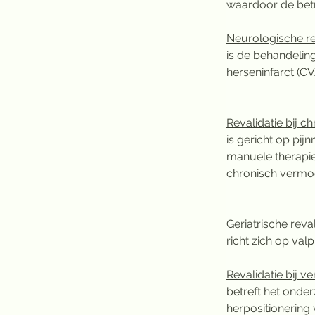
waardoor de betr
Neurologische re
is de behandelin
herseninfarct (CVA
Revalidatie bij ch
is gericht op pi
manuele therapie
chronisch vermoe
Geriatrische reval
richt zich op val
Revalidatie bij ve
betreft het onde
herpositionering