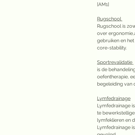
[AM1] 
Rugschool 
Rugschool is zow
over ergonomie,a
gebruiken en het
core-stability.
Sportrevalidatie 
is de behandelin
oefentherapie, 
begeleiding van d
Lymfedrainage
Lymfedrainage is
te bewerkstellige
lymfeklieren en 
Lymfedrainage is
gevolgd.