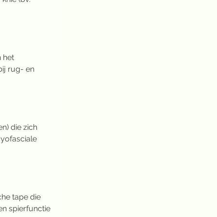
 het 
ij rug- en 
) die zich 
yofasciale 
he tape die 
n spierfunctie 