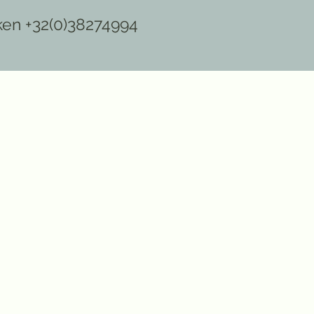
ken +32(0)38274994