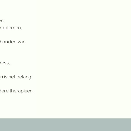
en 
problemen, 
phouden van 
ress, 
 is het belang 
ere therapieën.