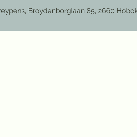
-Reypens, Broydenborglaan 85, 2660 Hobo