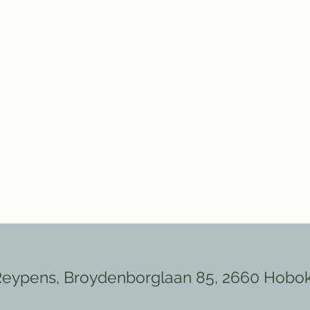
-Reypens, Broydenborglaan 85, 2660 Hobo