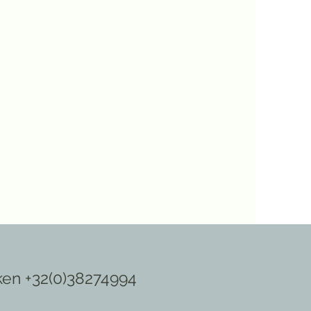
ken +32(0)38274994