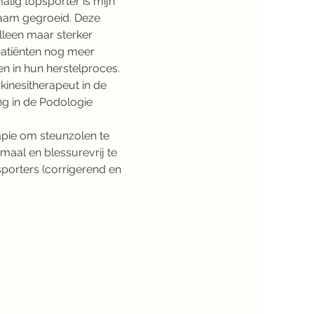
alig topsporter is mijn 
haam gegroeid. Deze 
lleen maar sterker 
atiënten nog meer 
en in hun herstelproces.
kinesitherapeut in de 
ng in de Podologie 
apie om steunzolen te 
aal en blessurevrij te 
sporters (corrigerend en 