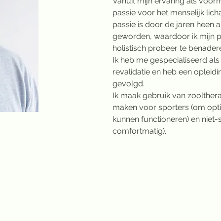
Vanuit mijn ervaring als voorm
passie voor het menselijk lic
passie is door de jaren heen a
geworden, waardoor ik mijn p
holistisch probeer te benader
Ik heb me gespecialiseerd als 
revalidatie en heb een opleidi
gevolgd.
Ik maak gebruik van zoolther
maken voor sporters (om optim
kunnen functioneren) en niet-
comfortmatig).
praktijk@telenet.be