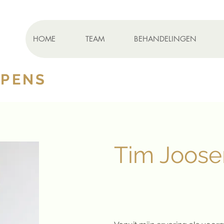
HOME
TEAM
BEHANDELINGEN
K
YPENS
< Back
Tim Joose
Kinesitherapeut en Podo